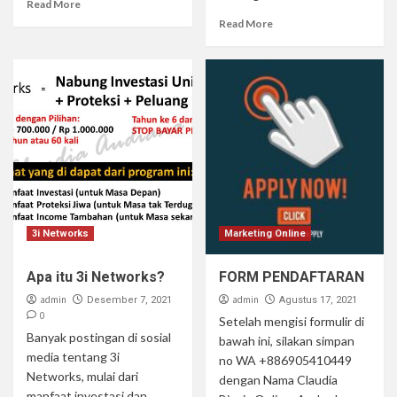
Read More
Read More
3i Networks
Marketing Online
Apa itu 3i Networks?
FORM PENDAFTARAN
admin
admin
Desember 7, 2021
Agustus 17, 2021
0
Setelah mengisi formulir di
Banyak postingan di sosial
bawah ini, silakan simpan
media tentang 3i
no WA +886905410449
Networks, mulai dari
dengan Nama Claudia
manfaat investasi dan