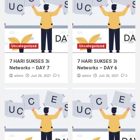
Marketing Online
FORM PENDAFTARAN
5
Marketing Online
Uncategorized
Uncategorized
KIRIM BARANG TAIWAN KE INDONESIA
LEBIH CEPAT DAN MURAH
7 HARI SUKSES 3i
7 HARI SUKSES 3i
1
Networks – DAY 7
Networks – DAY 6
admin
0
admin
0
Juli 26, 2021
Juli 26, 2021
Marketing Online
Buat rekening BANK BCA Digital Blu Tanpa
Keluar Rumah.
2
Marketing Online
Keuntungan Menggunakan Aplikasi BCA
Digital Blu
3