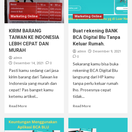
Marketing Online
Marketing Online
KIRIM BARANG
Buat rekening BANK
TAIWAN KE INDONESIA
BCA Digital Blu Tanpa
LEBIH CEPAT DAN
Keluar Rumah.
MURAH
admin
Desember 9, 2021
0
admin
0
Desember 14, 2021
Sekarang kamu bisa buka
Pasti kamu sedang cari jasa
rekening BCA Digital Blu
kirim barang dari Taiwan ke
langsung dari HP kamu
Indonesia yang murah dan
tanpa perlu keluar rumah
cepat! Pas banget kamu
lho. Prosesnya cepat
ketemu artikel...
tidak...
Read More
Read More