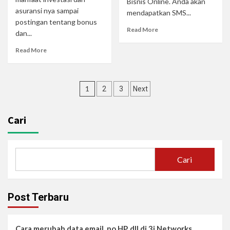
Bisnis Online. Anda akan
asuransi nya sampai
mendapatkan SMS...
postingan tentang bonus
Read More
dan...
Read More
1
2
3
Next
Cari
Cari
Post Terbaru
Cara merubah data email, no HP, dll di 3i Networks