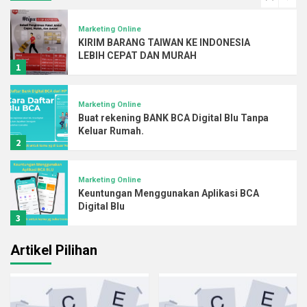
Marketing Online
KIRIM BARANG TAIWAN KE INDONESIA
LEBIH CEPAT DAN MURAH
1
Marketing Online
Buat rekening BANK BCA Digital Blu Tanpa
Keluar Rumah.
2
Marketing Online
Keuntungan Menggunakan Aplikasi BCA
Digital Blu
3
Artikel Pilihan
Marketing Online
Solusi Untuk Mitra 3i Networks di luar
negeri yang tidak memiliki Rekening Bank
Pribadi.
4