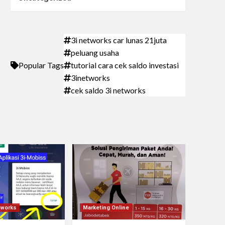
3i networks car lunas 21juta
peluang usaha
Popular Tags
tutorial cara cek saldo investasi
3inetworks
cek saldo 3i networks
etworks
Marketing Online